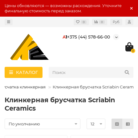
Цены обновляются — возможны расхождения. Уточните
финальную стоимость перед заказом.
Руб.
0
0
А
1
+375 (44) 578-66-00
0
КАТАЛОГ
русчатка клинкерная
Клинкерная брусчатка Scriabin Ceramic
Клинкерная брусчатка Scriabin
Ceramics