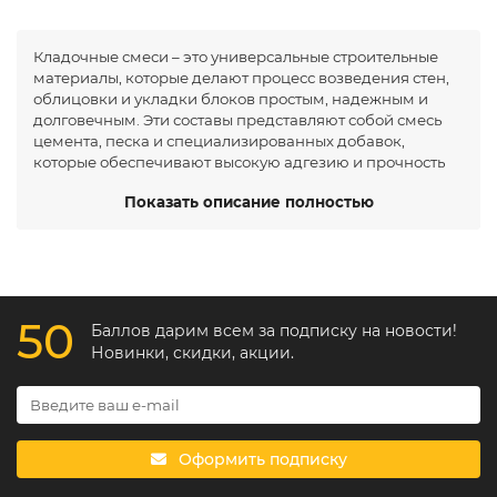
Кладочные смеси – это универсальные строительные
материалы, которые делают процесс возведения стен,
облицовки и укладки блоков простым, надежным и
долговечным. Эти составы представляют собой смесь
цемента, песка и специализированных добавок,
которые обеспечивают высокую адгезию и прочность
сцепления между строительными элементами. С их
Показать описание полностью
помощью создаются крепкие соединения, которые
выдерживают время, нагрузку и погодные условия.
Если вы хотите построить дом мечты, преобразить
фасад или выполнить любую кладочную работу на
профессиональном уровне, кладочные смеси – ваш
главный союзник. К слову, купить кладочные смеси
50
Баллов дарим всем за подписку на новости!
можно прямо на этой странице каталога всего в
несколько кликов.
Новинки, скидки, акции.
Преимущества использования
Высокая прочность и надежность. Готовые
кладочные смеси обеспечивают превосходное
Оформить подписку
сцепление между кирпичами, блоками или
плиткой. Это значит, что ваши стены будут стоять