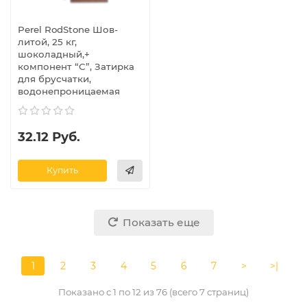
Perel RodStone Шов-
литой, 25 кг,
шоколадный,+
компонент “C”, Затирка
для брусчатки,
водонепроницаемая
32.12 Руб.
Купить
Показать еще
1
2
3
4
5
6
7
>
>|
Показано с 1 по 12 из 76 (всего 7 страниц)