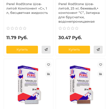
Perel RodStone Шов-
Perel RodStone Шов-
литой Компонент «C», 1
литой, 25 кг, бежевый,+
л, бесцветная жидкость
компонент “C”, Затирка
для брусчатки,
водонепроницаемая
11.79 Руб.
30.47 Руб.
Купить
Купить