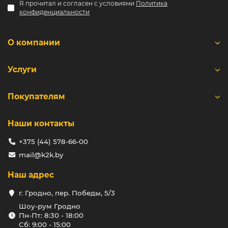
Я прочитал и согласен с условиями
Политика
веками.
конфиденциальности
Удобство в использовании. Забудьте о долгом
смешивании песка и цемента вручную. Просто
добавьте воды – и кладочная смесь готова к
О компании
работе. Это экономит ваше время и силы.
Универсальность применения. Смеси подходят
для кирпича, керамоблоков, натурального камня,
Услуги
пенобетона и других материалов. Один продукт –
масса возможностей.
Ровные швы и эстетика. Благодаря своей текстуре
Покупателям
кладочные смеси позволяют создавать идеально
ровные швы, которые не только красиво выглядят,
но и защищают стены от внешних факторов.
Наши контакты
Устойчивость к влаге и морозам. Специальные
добавки защищают кладку от влаги,
+375 (44) 578-66-00
предотвращая разрушение в зимний период. Это
mail@k2k.by
делает смеси незаменимыми для наружных
работ.
Наш адрес
Экономичность. Оптимальный расход материала
обеспечивает минимальные затраты без ущерба
г. Гродно, пер. Победы, 5/3
качеству.
Шоу-рум Гродно
Разнообразие составов. На рынке представлены
Пн-Пт: 8:30 - 18:00
смеси для самых разных задач: от облицовочных
Сб: 9:00 - 15:00
работ до строительства несущих стен. Вы легко