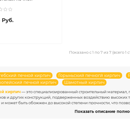
 Руб.
Показано с 1 по 7 из 7 (всего 1 
тебский печной кирпич
Горыньский печногй кирпич
ропейский печной кирпич
Шамотный кирпич
ой кирпич
— это специализированный строительный материал, 
ов и других конструкций, подверженных воздействию высоких т
 и может быть обожжен до высокой степени прочности, что поз
ческие нагрузки.
Печной кирпич в Беларуси производится на за
Показать описание полн
окачественные глины и современные технологии. Основные про
ской, Витебской и Гродненской областях, которые выпускают ог
ов и других конструкций, требующих термостойких материалов