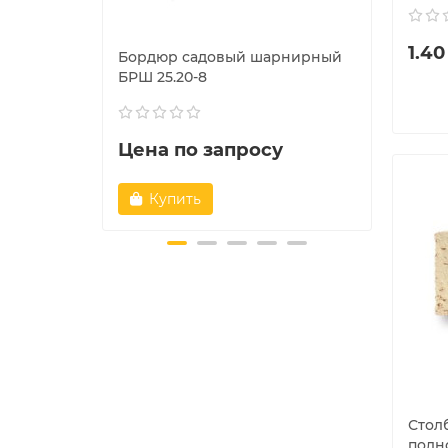
1.40
Бордюр садовый шарнирный
Борд
БРШ 25.20-8
Color
Цена по запросу
Цен
Купить
К
Стол
полн