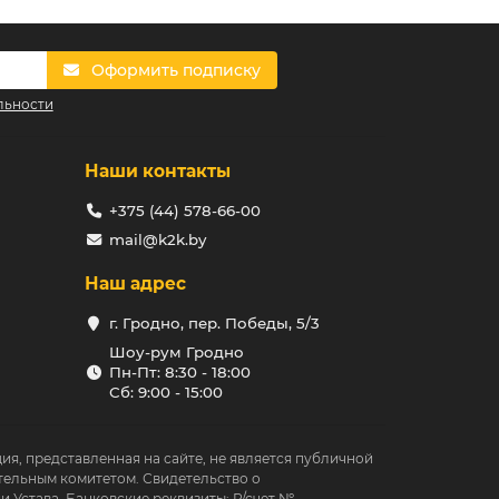
га, всего в несколько кликов.
Оформить подписку
, подходящих для возведения печей. Среди них
льности
ивающий температуру до 1400 градусов
е топок котлов.
ется высокой термостойкостью. Применяется
Наши контакты
ечи.
для кладки наружных стен и конструкций, не
+375 (44) 578-66-00
 печей и дымоходов.
mail@k2k.by
ивает существенные механические нагрузки.
других частей конструкции.
Наш адрес
ти, что позволяет выбрать оптимальный
г. Гродно, пер. Победы, 5/3
Шоу-рум Гродно
 по РБ
Пн-Пт: 8:30 - 18:00
Сб: 9:00 - 15:00
ации и возведения печей и каминов
й уровень сервиса. Помимо этого, каждый
имуществ, делающих покупку не только
ция, представленная на сайте, не является публичной
 посетить один из шоу-румов в Минске или
тельным комитетом. Свидетельство о
, а также приём излишков с возвратом
 Устава. Банковские реквизиты: Р/счет №