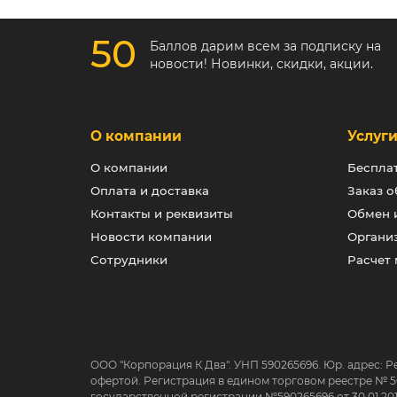
цене 
Ос
50
Баллов дарим всем за подписку на
В Бел
новости! Новинки, скидки, акции.
наибо
О компании
Услуг
О компании
Беспла
Оплата и доставка
Заказ о
Контакты и реквизиты
Обмен и
Новости компании
Органи
Кажда
Сотрудники
Расчет
матер
Бел
Мага
разли
покуп
ООО "Корпорация К Два". УНП 590265696. Юр. адрес: Р
выгод
офертой. Регистрация в едином торговом реестре № 5
Гродн
государственной регистрации №590265696 от 30.01.20