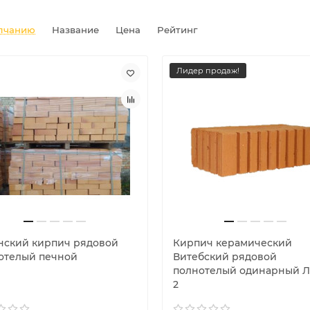
лчанию
Название
Цена
Рейтинг
Лидер продаж!
нский кирпич рядовой
Кирпич керамический
отелый печной
Витебский рядовой
полнотелый одинарный 
2