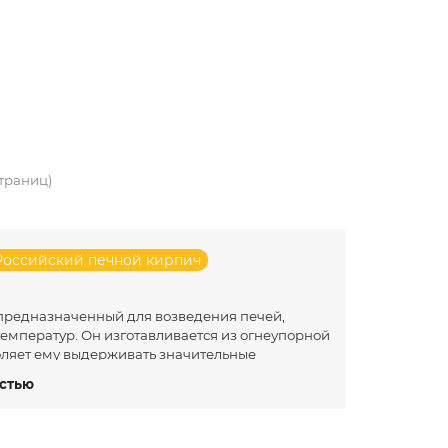
страниц)
Российский печной кирпич
предназначенный для возведения печей,
емператур. Он изготавливается из огнеупорной
воляет ему выдерживать значительные
водах, которые используют
остью
изводители включают заводы в Минской,
неупорный кирпич для строительства печей,
.
К слову, купить белорусский печной кирпич по