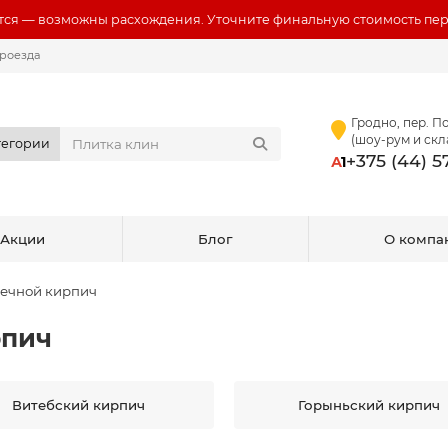
ся — возможны расхождения. Уточните финальную стоимость пер
роезда
Гродно, пер. По
(шоу-рум и скл
тегории
+375 (44) 
А
1
Акции
Блог
О компа
печной кирпич
рпич
Витебский кирпич
Горыньский кирпич