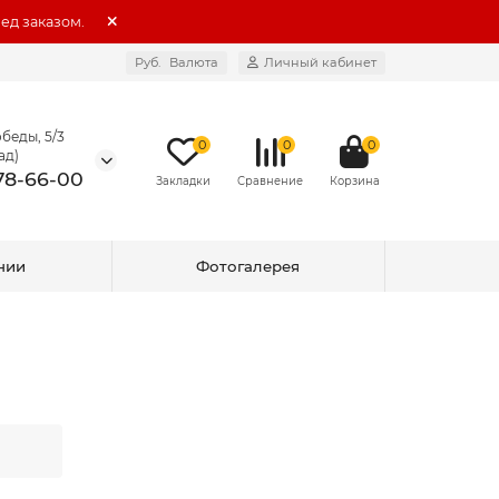
ед заказом.
Руб.
Валюта
Личный кабинет
беды, 5/3
0
0
0
ад)
578-66-00
нии
Фотогалерея