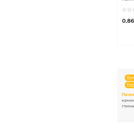
0.86
Ви
Ев
Печн
камин
глины
терми
высок
Брест
камин