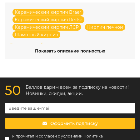
Керамический кирпич Braer
Керамический кирпич Recke
Керамический кирпич ЛСР
Кирпич печной
Шамотный кирпич
Керамический кирпич
Горынь — это не просто
строительный материал, это результат многолетнего
Показать описание полностью
опыта и совершенства в области керамического
производства. Компания "Горынь" известна своим
вниманием к деталям и стремлением к высокому
качеству, что позволило ей завоевать доверие
потребителей по всей стране. Кирпичи этого бренда
50
производятся с использованием натуральных
Баллов дарим всем за подписку на новости!
материалов и инновационных технологий, которые
Новинки, скидки, акции.
делают их прочными, долговечными и эстетически
привлекательными. Горынский комбинат работает на
рынке уже более 50 лет и зарекомендовал себя как
надежный производитель. На комбинате следят за тем,
чтобы каждый кирпич соответствовал высоким
Оформить подписку
стандартам качества, и предлагают широкий
ассортимент продукции, удовлетворяющий самые
Я прочитал и согласен с условиями
Политика
разнообразные запросы клиентов – от частных