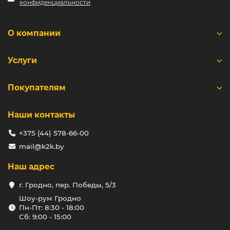
конфиденциальности
застройщиков до крупных строительных компаний. К
слову, купить керамический кирпич Горынь можно
прямо на этой странице, сделав всего несколько
О компании
кликов.
Преимущества горыньского
Услуги
кирпича
Прочность. Кирпич Горынь обладает высокой
Покупателям
прочностью на сжатие (марка прочности М175-
М200), что позволяет использовать его для
возведения несущих стен, фундаментов, цоколей,
Наши контакты
подвалов, дымоходов и других конструкций,
подверженных высоким нагрузкам.
+375 (44) 578-66-00
Огнестойкость. Керамический кирпич не горит и
mail@k2k.by
устойчив к высоким температурам, что делает его
идеальным для кладки печей, каминов и
Наш адрес
дымоходов. Он способен выдерживать резкие
перепады температур.
г. Гродно, пер. Победы, 5/3
Морозостойкость. Кирпич Горынь обладает
хорошей морозостойкостью (F50-F100), что
Шоу-рум Гродно
Пн-Пт: 8:30 - 18:00
обеспечивает его долговечность в условиях
Сб: 9:00 - 15:00
сурового климата с частыми циклами
замораживания и оттаивания.