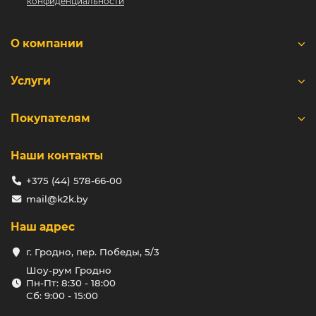
свои свойства неизменными. Ваш дом будет под
конфиденциальности
надежной защитой, независимо от капризов
природы.
Непревзойденная долговечность. Клинкерный
О компании
кирпич Roben не стареет и не теряет своей
прочности с годами. Вы можете быть уверены, что
Услуги
ваши потомки будут наслаждаться красотой и
надежностью вашего дома, как в первый день.
Эстетика и стиль. Богатая палитра цветов и фактур
Покупателям
позволит вам создать уникальный и стильный
внешний облик вашего дома. Клинкерный
кирпич Roben – это классика, которая всегда
Наши контакты
будет в моде.
Экологичность. Изготовленный из натуральных
+375 (44) 578-66-00
материалов, клинкерный кирпич Roben является
mail@k2k.by
безопасным для здоровья и окружающей среды.
Это выбор тех, кто заботится о будущем.
Наш адрес
Легкость ухода. Клинкерный кирпич не требует
особого ухода – достаточно периодически
г. Гродно, пер. Победы, 5/3
очищать его от пыли и грязи. Он всегда будет
выглядеть как новый, без дополнительных затрат
Шоу-рум Гродно
и усилий.
Пн-Пт: 8:30 - 18:00
Сб: 9:00 - 15:00
Огнеустойчивость. Материал не горючий, что
обеспечивает дополнительную безопасность