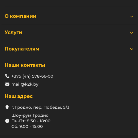
характеристиками. К слову, купить кирпич завода
«ОСМиБТ» можно прямо на этой странице онлайн
каталога сделав всего несколько кликов.
О компании
Преимущества кирпича ООО
«ОСМиБТ»
Услуги
Эстетика и разнообразие дизайнов. Кирпич
представлен в широком ассортименте цветов,
Покупателям
текстур и форм. Вы легко найдете вариант,
который подчеркнет стиль вашего проекта, будь
то классика, модерн или минимализм.
Наши контакты
Прочность и долговечность. Керамический
кирпич обладает высокой устойчивостью к
+375 (44) 578-66-00
нагрузкам, не деформируется со временем и
сохраняет свою форму даже под воздействием
mail@k2k.by
суровых климатических условий.
Высокая тепло- и звукоизоляция. Благодаря
Наш адрес
пористой структуре, керамический кирпич
г. Гродно, пер. Победы, 5/3
отлично сохраняет тепло внутри здания и
защищает от шума, обеспечивая уют и
Шоу-рум Гродно
спокойствие в вашем доме.
Пн-Пт: 8:30 - 18:00
Устойчивость к влаге и огню. Материал обладает
Сб: 9:00 - 15:00
отличными показателями влагостойкости, что
предотвращает появление грибка и плесени. А