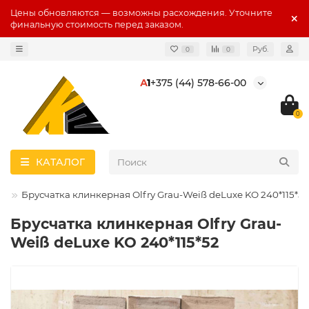
Цены обновляются — возможны расхождения. Уточните
финальную стоимость перед заказом.
Руб.
0
0
А
1
+375 (44) 578-66-00
0
КАТАЛОГ
во
Брусчатка клинкерная Olfry Grau-Weiß deLuxe KO 240*115*52
Брусчатка клинкерная Olfry Grau-
Weiß deLuxe KO 240*115*52