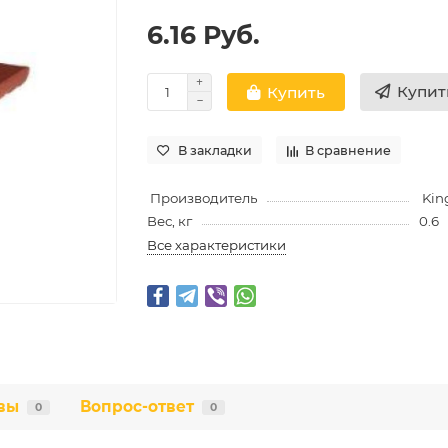
6.16 Руб.
Купит
Купить
В закладки
В сравнение
Производитель
King
Вес, кг
0.6
Все характеристики
вы
Вопрос-ответ
0
0