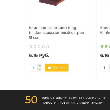
Клинкерные отливы King
Клин
Klinker кармазиновый остров
Klink
15 см
6.16 Руб.
6.16
Купить
50
Баллов дарим всем за подписку на
новости! Новинки, скидки, акции.