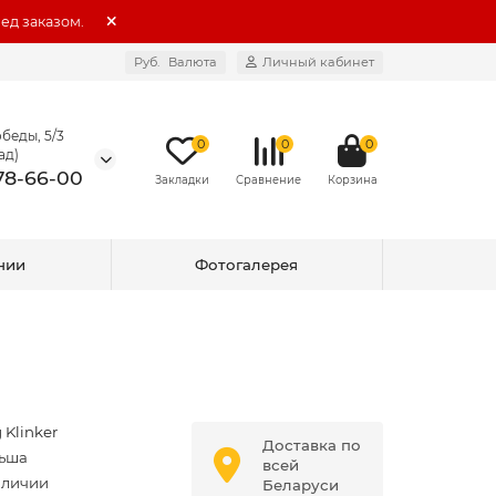
ед заказом.
Руб.
Валюта
Личный кабинет
беды, 5/3
0
0
0
ад)
578-66-00
нии
Фотогалерея
 Klinker
Доставка по
ьша
всей
аличии
Беларуси