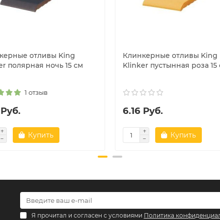
керные отливы King
Клинкерные отливы King
er полярная ночь 15 см
Klinker пустынная роза 15
1 отзыв
 Руб.
6.16 Руб.
Купить
Купить
Я прочитал и согласен с условиями
Политика конфиденциа