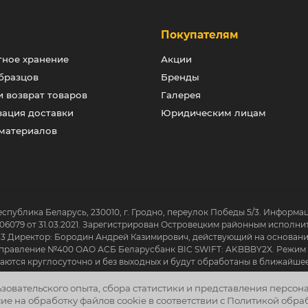
и
Покупателям
тное хранение
Акции
бразцов
Бренды
 возврат товаров
Галерея
зация доставки
Юридическим лицам
 материалов
еспублика Беларусь, 230010, г. Гродно, переулок Победы 5/3. Информа
06079 от 31.03.2021. Зарегистрирован Островецким районным исполни
13 Директор: Бородин Андрей Казимирович, действующий на основании
авление №400 ОАО АСБ Беларусбанк BIC SWIFT: AKBBBY2X. Режим работ
нимаются круглосуточно и без выходных и будут обработаны в ближайше
ьзовательского опыта, сбора статистики и представления персо
ие на обработку файлов cookie в соответствии с Политикой обра