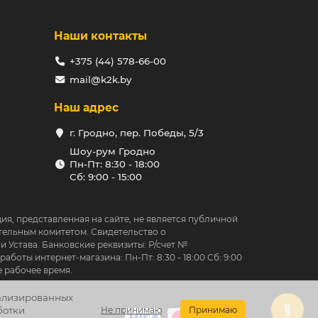
Наши контакты
+375 (44) 578-66-00
mail@k2k.by
Наш адрес
г. Гродно, пер. Победы, 5/3
Шоу-рум Гродно
Пн-Пт: 8:30 - 18:00
Сб: 9:00 - 15:00
ция, представленная на сайте, не является публичной
тельным комитетом. Свидетельство о
 Устава. Банковские реквизиты: Р/счет №
ы интернет-магазина: Пн-Пт: 8:30 - 18:00 Сб: 9:00
е рабочее время.
нализированных
ботки
Не принимаю
Принимаю