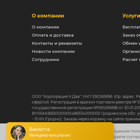
О компании
Услуг
О компании
Беспла
Оплата и доставка
Заказ о
Контакты и реквизиты
Обмен и
Новости компании
Органи
Сотрудники
Расчет
ООО "Корпорация К Два". УНП 590265696. Юр. адрес: Р
офертой. Регистрация в едином торговом реестре № 5
государственной регистрации №590265696 от 30.01.20
BY05AKBB30120000486534000000 Гродненское обл. упр
- 15:00 (Гродно). Заказы через корзину на сайте при
Виолетта
Сайт использует файлы cookie для улучшения пол
Менеджер-консультант
рекомендаций. Нажав «Принять», вы даете соглас