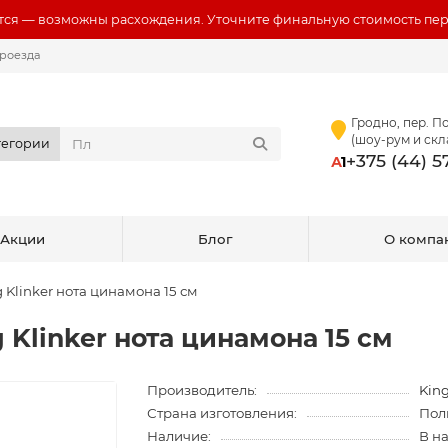
ся — возможны расхождения. Уточните финальную стоимость пер
роезда
Гродно, пер. По
(шоу-рум и скл
тегории
+375 (44) 
А
1
Акции
Блог
О компа
Klinker нота цинамона 15 см
Klinker нота цинамона 15 см
Производитель:
King
Страна изготовления:
Пол
Наличие:
В н