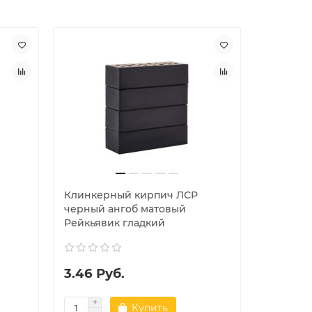
Клинкерный кирпич ЛСР
Клинкер
черный ангоб матовый
светло-
Рейкьявик гладкий
Прага б
3.46 Руб.
2.25 Ру
Купить