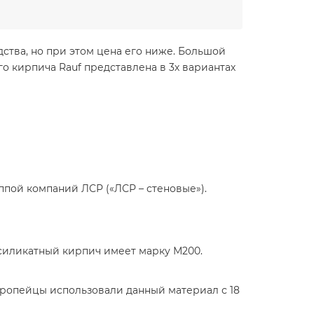
ства, но при этом цена его ниже. Большой
 кирпича Rauf представлена в 3х вариантах
пой компаний ЛСР («ЛСР – стеновые»).
силикатный кирпич имеет марку М200.
вропейцы использовали данный материал с 18