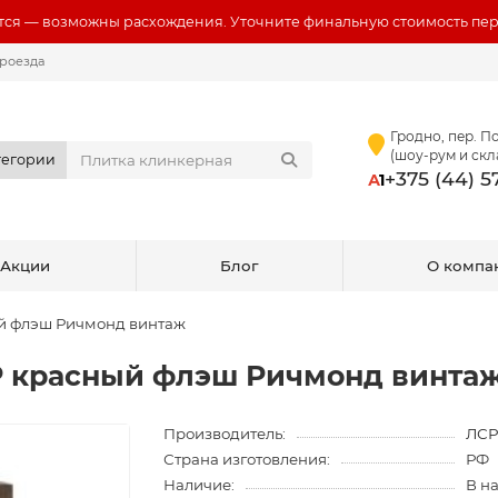
ся — возможны расхождения. Уточните финальную стоимость пер
роезда
Гродно, пер. По
(шоу-рум и скл
тегории
+375 (44) 
А
1
Акции
Блог
О компа
й флэш Ричмонд винтаж
 красный флэш Ричмонд винта
Производитель:
ЛС
Страна изготовления:
РФ
Наличие:
В н