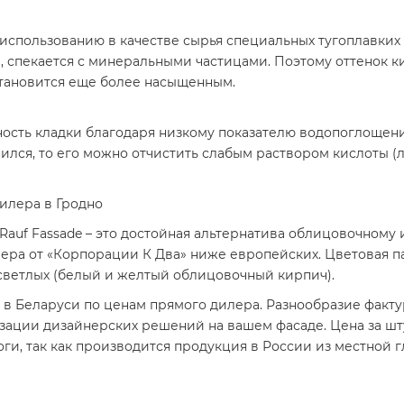
использованию в качестве сырья специальных тугоплавких 
, спекается с минеральными частицами. Поэтому оттенок к
становится еще более насыщенным.
ость кладки благодаря низкому показателю водопоглощени
ился, то его можно отчистить слабым раствором кислоты (
дилера в Гродно
auf Fassade – это достойная альтернатива облицовочному 
ра от «Корпорации К Два» ниже европейских. Цветовая па
 светлых (белый и желтый облицовочный кирпич).
 Беларуси по ценам прямого дилера. Разнообразие фактур 
изации дизайнерских решений на вашем фасаде. Цена за ш
ги, так как производится продукция в России из местной г