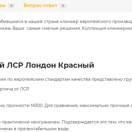
вы
Вопрос-ответ
0
0
любившиеся в нашей стране клинкер европейского производ
 жизнь Ваши самые смелые решения. Коллекция клинкерного
й ЛСР Лондон Красный
ии по европейским стандартам качества представлено груп
рпича от ЛСР
у прочности М300. Для сравнения, максимально прочный 
практически неограничен. Подтверждается это тем, что е
ремени в презентабельном виде.