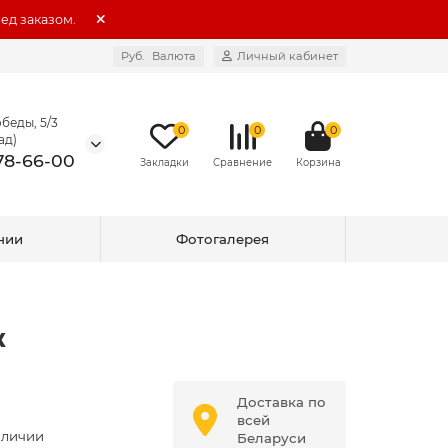
ед заказом.
Руб.
Валюта
Личный кабинет
беды, 5/3
0
0
0
ад)
578-66-00
нии
Фотогалерея
ж
Р
Доставка по
всей
аличии
Беларуси