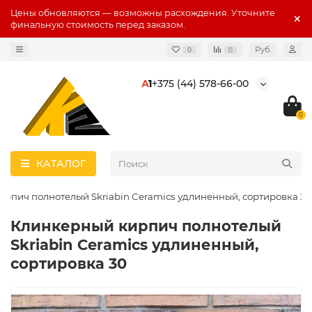
Цены обновляются — возможны расхождения. Уточните
финальную стоимость перед заказом.
Руб.
0
0
А
1
+375 (44) 578-66-00
0
КАТАЛОГ
рпич полнотелый Skriabin Ceramics удлиненный, сортировка 30
Клинкерный кирпич полнотелый
Skriabin Ceramics удлиненный,
сортировка 30