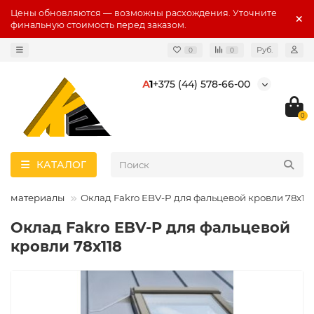
Цены обновляются — возможны расхождения. Уточните
финальную стоимость перед заказом.
Руб.
0
0
А
1
+375 (44) 578-66-00
0
КАТАЛОГ
ые материалы
Оклад Fakro EBV-P для фальцевой кровли 78х118
Оклад Fakro EBV-P для фальцевой
кровли 78х118