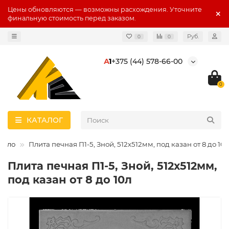
Цены обновляются — возможны расхождения. Уточните
финальную стоимость перед заказом.
Руб.
0
0
А
1
+375 (44) 578-66-00
0
КАТАЛОГ
дело
Плита печная П1-5, Зной, 512х512мм, под казан от 8 до 10л
Плита печная П1-5, Зной, 512х512мм,
под казан от 8 до 10л