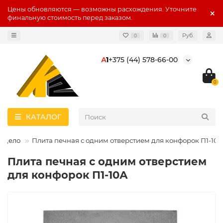
Цены обновляются — возможны расхождения. Уточните
финальную стоимость перед заказом.
Руб.
0
0
А
1
+375 (44) 578-66-00
0
КАТАЛОГ
е дело
Плита печная с одним отверстием для конфорок П1-10А
Плита печная с одним отверстием
для конфорок П1-10А