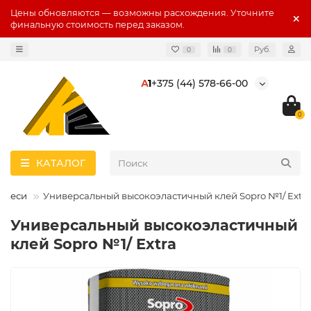
Цены обновляются — возможны расхождения. Уточните
финальную стоимость перед заказом.
Руб.
0
0
А
1
+375 (44) 578-66-00
0
КАТАЛОГ
смеси
Универсальный высокоэластичный клей Sopro №1/ Extra
Универсальный высокоэластичный
клей Sopro №1/ Extra