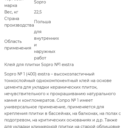
Sopro
марка
Вес, кг
22,5
Страна
Польша
производства
для
внутренних
Область
и
применения
наружных
работ
Клей для плитки Sopro №1 exstra
Sopro № 1 (400) exstra – высокоэластичный
тонкослойный однокомпонентный клей на основе
цемента для укладки керамических плиток,
нечувствительного к прокрашиванию натурального
камня и конгломератов. Сопро № 1 имеет
универсальное применение, применяется для
крепления плитки в бассейнах, на балконах, на полах с
подогревом, на критических основаниях и д.р. Также
для укладки клинкерной плитки на старой облицовке