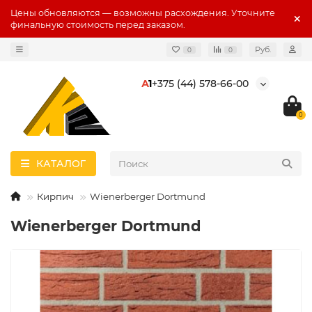
Цены обновляются — возможны расхождения. Уточните
финальную стоимость перед заказом.
Руб.
0
0
А
1
+375 (44) 578-66-00
0
КАТАЛОГ
Кирпич
Wienerberger Dortmund
Wienerberger Dortmund