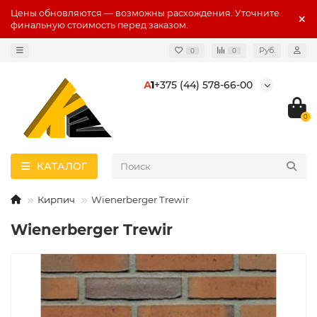
Цены обновляются — возможны расхождения. Уточните
финальную стоимость перед заказом.
Руб.
0
0
А
1
+375 (44) 578-66-00
0
КАТАЛОГ
Кирпич
Wienerberger Trewir
Wienerberger Trewir