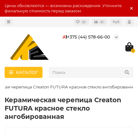
Цены обновляются — возможны расхождения. Уточните
финальную стоимость перед заказом.
Руб.
0
0
А
1
+375 (44) 578-66-00
0
КАТАЛОГ
ская черепица Creaton FUTURA красное стекло ангобированная
Керамическая черепица Creaton
FUTURA красное стекло
ангобированная