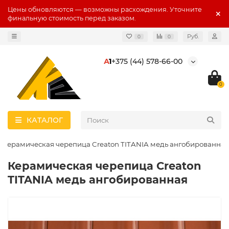
Цены обновляются — возможны расхождения. Уточните
финальную стоимость перед заказом.
Руб.
0
0
А
1
+375 (44) 578-66-00
0
КАТАЛОГ
Керамическая черепица Creaton TITANIA медь ангобированная
Керамическая черепица Creaton
TITANIA медь ангобированная