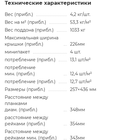
Технические характеристики
Вес (прибл.)
4,2 кг/шт.
Вес на м² (прибл.)
53,3 кг/м²
Вес поддона (прибл.)
1033 кг
Максимальная ширина
крышки (прибл.)
226мм
минипакет
4 шт.
потребление (прибл.)
13,1 шт/м²
потребление
мин. (прибл.)
12,4 шт/м²
потребление (прибл.)
12,7 шт/м²
Размеры (прибл.)
257×436 мм
Расстояние между
планками
диам. (прибл.)
348мм
расстояние между
рейками (прибл.)
354мм
Расстояние между
рейками мин. (прибл.)
343мм