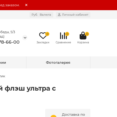
ед заказом.
Руб.
Валюта
Личный кабинет
беды, 5/3
0
0
0
ад)
578-66-00
нии
Фотогалерея
тик
 флэш ультра с
Р
Доставка по