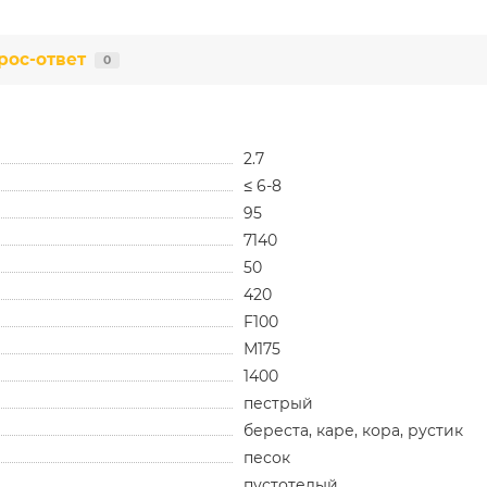
рос-ответ
0
2.7
≤ 6-8
95
7140
50
420
F100
М175
1400
пестрый
береста, каре, кора, рустик
песок
пустотелый