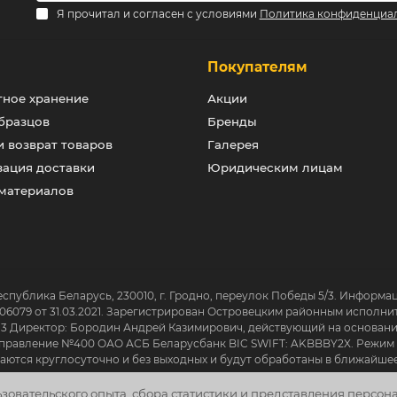
Я прочитал и согласен с условиями
Политика конфиденциа
и
Покупателям
тное хранение
Акции
бразцов
Бренды
 возврат товаров
Галерея
зация доставки
Юридическим лицам
 материалов
еспублика Беларусь, 230010, г. Гродно, переулок Победы 5/3. Информа
06079 от 31.03.2021. Зарегистрирован Островецким районным исполни
13 Директор: Бородин Андрей Казимирович, действующий на основании
авление №400 ОАО АСБ Беларусбанк BIC SWIFT: AKBBBY2X. Режим работ
нимаются круглосуточно и без выходных и будут обработаны в ближайше
ьзовательского опыта, сбора статистики и представления персо