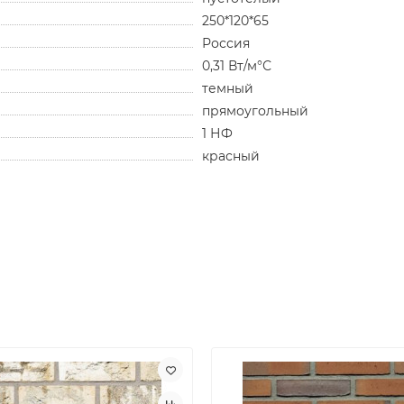
250*120*65
Россия
0,31 Вт/м°С
темный
прямоугольный
1 НФ
красный