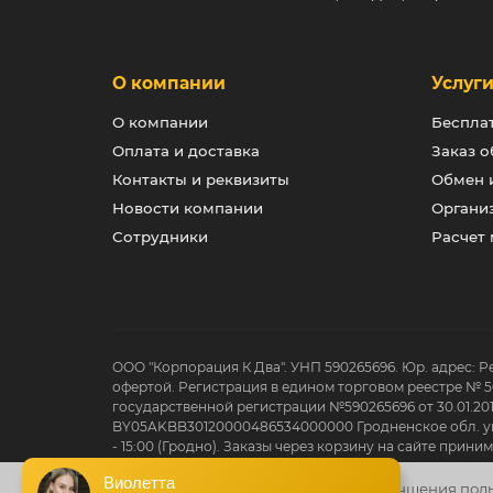
О компании
Услуг
О компании
Беспла
Оплата и доставка
Заказ о
Контакты и реквизиты
Обмен и
Новости компании
Органи
Сотрудники
Расчет
ООО "Корпорация К Два". УНП 590265696. Юр. адрес: Р
офертой. Регистрация в едином торговом реестре № 5
государственной регистрации №590265696 от 30.01.20
BY05AKBB30120000486534000000 Гродненское обл. упр
- 15:00 (Гродно). Заказы через корзину на сайте при
Виолетта
Сайт использует файлы cookie для улучшения пол