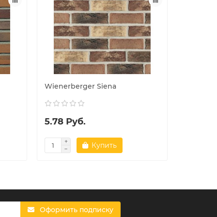
Wienerberger Siena
Wienerb
5.78 Руб.
6.09 Р
Купить
Оформить подписку