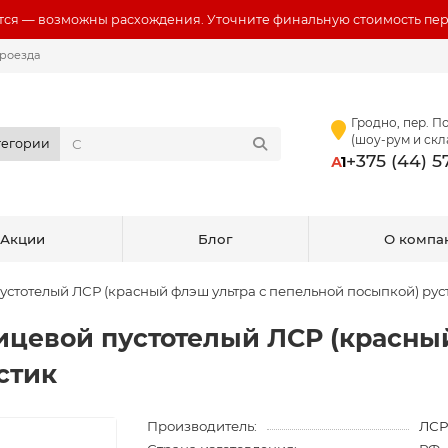
ся — возможны расхождения. Уточните финальную стоимость пер
роезда
Гродно, пер. По
(шоу-рум и скл
тегории
+375 (44) 
А
1
Акции
Блог
О компа
стотелый ЛСР (красный флэш ультра с пепельной посыпкой) рус
цевой пустотелый ЛСР (красный
стик
Производитель:
ЛС